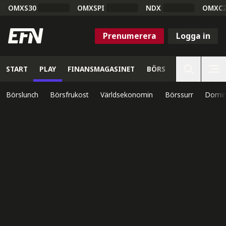
OMXS30
OMXSPI
NDX
OMXC
Prenumerera
Logga in
START
PLAY
FINANSMAGASINET
BÖRS
VETENSKAP
Börslunch
Börsfrukost
Världsekonomin
Börssurr
Domin