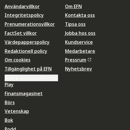
Användarvillkor
Om EFN
Integritetspolicy
Kontakta oss
Prenumerationsvillkor
Tipsa oss
FactSet villkor
Jobba hos oss
Värdepapperspolicy
Kundservice
Redaktionell policy
Medarbetare
Om cookies
Pressrum
Tillgänglighet på EFN
Nyhetsbrev
Ändra datainställningar
Play
Finansmagasinet
Börs
Vetenskap
Bok
Podd