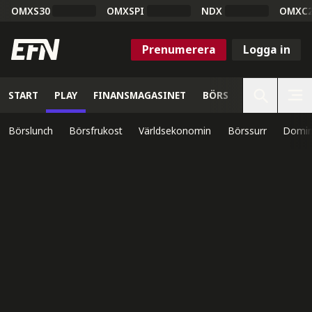
OMXS30
OMXSPI
NDX
OMXC
Prenumerera
Logga in
START
PLAY
FINANSMAGASINET
BÖRS
VETENSKAP
Börslunch
Börsfrukost
Världsekonomin
Börssurr
Domin