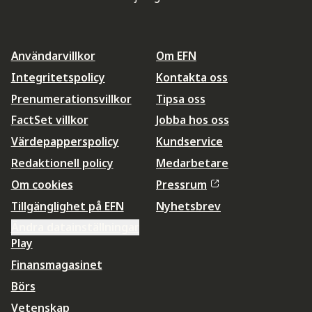
Användarvillkor
Om EFN
Integritetspolicy
Kontakta oss
Prenumerationsvillkor
Tipsa oss
FactSet villkor
Jobba hos oss
Värdepapperspolicy
Kundservice
Redaktionell policy
Medarbetare
Om cookies
Pressrum
Tillgänglighet på EFN
Nyhetsbrev
Ändra datainställningar
Play
Finansmagasinet
Börs
Vetenskap