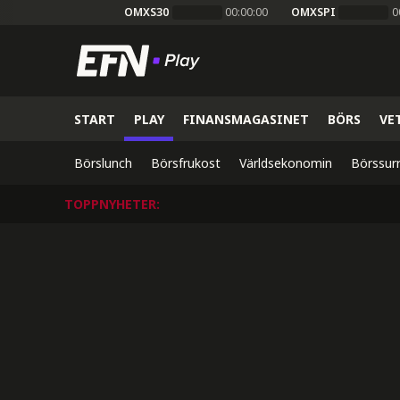
OMXS30
00:00:00
OMXSPI
0
START
PLAY
FINANSMAGASINET
BÖRS
VE
Börslunch
Börsfrukost
Världsekonomin
Börssur
TOPPNYHETER
: