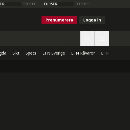
EK
00:00:00
EURSEK
00:00:00
Prenumerera
Logga in
gda
Sikt
Spets
EFN Sverige
EFN Råvaror
EFN Direkt