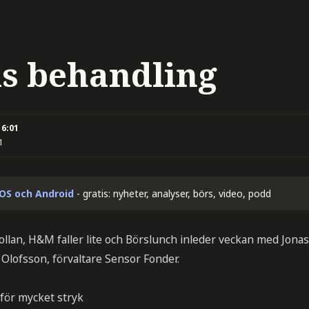
is behandling
16:01
1
iOS och Android
- gratis: nyheter, analyser, börs, video, podd
llan, H&M faller lite och Börslunch inleder veckan med Jonas 
 Olofsson, förvaltare Sensor Fonder.
 för mycket stryk