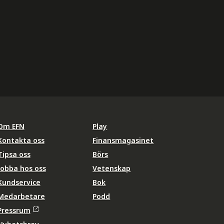
Om EFN
Play
Kontakta oss
Finansmagasinet
Tipsa oss
Börs
Jobba hos oss
Vetenskap
Kundservice
Bok
Medarbetare
Podd
Pressrum