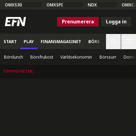
OMXS30
OMXSPI
NDX
OMXC
Prenumerera
Logga in
START
PLAY
FINANSMAGASINET
BÖRS
VETENSKAP
Börslunch
Börsfrukost
Världsekonomin
Börssurr
Domin
TOPPNYHETER
: