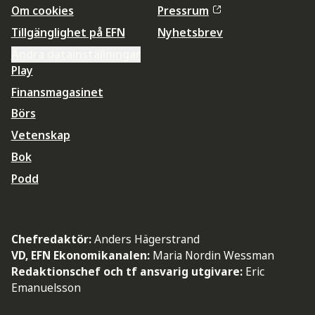
Om cookies
Pressrum
Tillgänglighet på EFN
Nyhetsbrev
Ändra datainställningar
Play
Finansmagasinet
Börs
Vetenskap
Bok
Podd
Chefredaktör:
Anders Hägerstrand
VD, EFN Ekonomikanalen:
Maria Nordin Wessman
Redaktionschef och tf ansvarig utgivare:
Eric
Emanuelsson