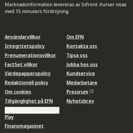
Marknadsinformation levereras av Infront. Kurser visas
med 15 minuters fördröjning.
Användarvillkor
Om EFN
Integritetspolicy
Kontakta oss
Prenumerationsvillkor
Tipsa oss
FactSet villkor
Jobba hos oss
Värdepapperspolicy
Kundservice
Redaktionell policy
Medarbetare
Om cookies
Pressrum
Tillgänglighet på EFN
Nyhetsbrev
Ändra datainställningar
Play
Finansmagasinet