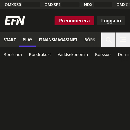
OMXS30
OMXSPI
NDX
OMXC
Prenumerera
Logga in
START
PLAY
FINANSMAGASINET
BÖRS
VETENSKAP
Börslunch
Börsfrukost
Världsekonomin
Börssurr
Domin