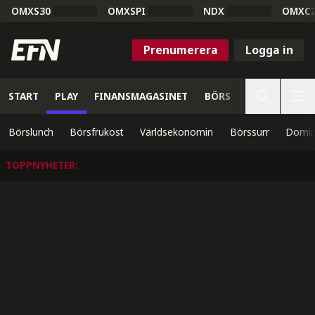
OMXS30
OMXSPI
NDX
OMXC
Prenumerera
Logga in
START
PLAY
FINANSMAGASINET
BÖRS
VETENSKAP
Börslunch
Börsfrukost
Världsekonomin
Börssurr
Domin
TOPPNYHETER
: