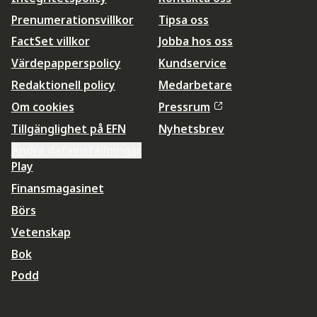
Prenumerationsvillkor
Tipsa oss
FactSet villkor
Jobba hos oss
Värdepapperspolicy
Kundservice
Redaktionell policy
Medarbetare
Om cookies
Pressrum
Tillgänglighet på EFN
Nyhetsbrev
Ändra datainställningar
Play
Finansmagasinet
Börs
Vetenskap
Bok
Podd