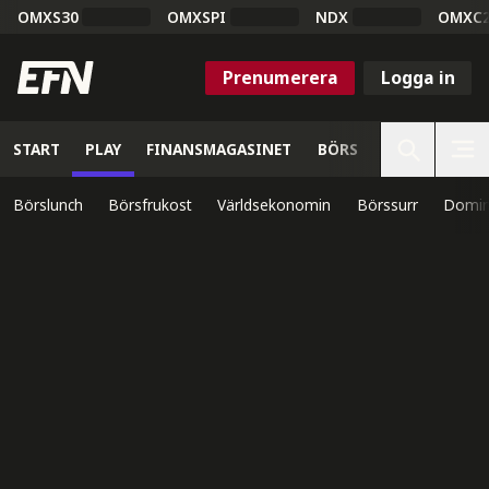
OMXS30
OMXSPI
NDX
OMXC
Prenumerera
Logga in
START
PLAY
FINANSMAGASINET
BÖRS
VETENSKAP
Börslunch
Börsfrukost
Världsekonomin
Börssurr
Domin