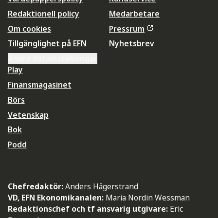
Redaktionell policy
Medarbetare
Om cookies
Pressrum
Tillgänglighet på EFN
Nyhetsbrev
Ändra datainställningar
Play
Finansmagasinet
Börs
Vetenskap
Bok
Podd
Chefredaktör:
Anders Hägerstrand
VD, EFN Ekonomikanalen:
Maria Nordin Wessman
Redaktionschef och tf ansvarig utgivare:
Eric