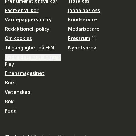
Prenumerationsvillkor
Tipsa oss
FactSet villkor
Jobba hos oss
Värdepapperspolicy
Kundservice
Redaktionell policy
Medarbetare
Om cookies
Pressrum
Tillgänglighet på EFN
Nyhetsbrev
Ändra datainställningar
Play
Finansmagasinet
Börs
Vetenskap
Bok
Podd