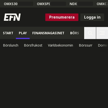
OMXS30
OMXSPI
NDX
OMXC
Prenumerera
Logga in
START
PLAY
FINANSMAGASINET
BÖRS
VETENSKAP
Börslunch
Börsfrukost
Världsekonomin
Börssurr
Domin