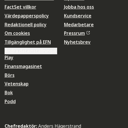
FactSet villkor
Jobba hos oss
Värdepapperspolicy
Kundservice
Redaktionell policy
Medarbetare
Om cookies
Pressrum
Tillgänglighet på EFN
Nyhetsbrev
Ändra datainställningar
Play
Finansmagasinet
Börs
Vetenskap
Bok
Podd
Chefredaktör:
Anders Hägerstrand