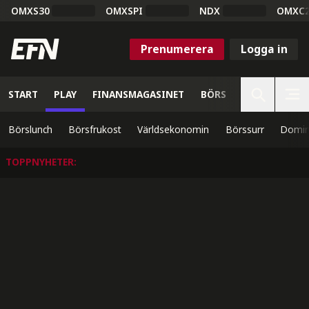
OMXS30
OMXSPI
NDX
OMXC
Prenumerera
Logga in
START
PLAY
FINANSMAGASINET
BÖRS
VETENSKAP
Börslunch
Börsfrukost
Världsekonomin
Börssurr
Domin
TOPPNYHETER
: