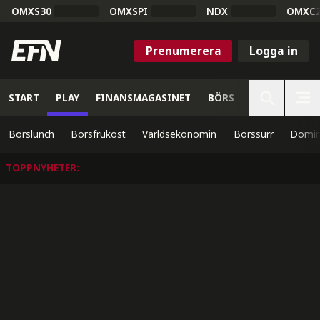
OMXS30
OMXSPI
NDX
OMXC
Prenumerera
Logga in
START
PLAY
FINANSMAGASINET
BÖRS
VETENSKAP
Börslunch
Börsfrukost
Världsekonomin
Börssurr
Domin
TOPPNYHETER
: