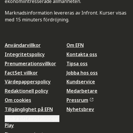
ekonomiintresserade allmänheten.
Marknadsinformation levereras av Infront. Kurser visas
med 15 minuters fördröjning.
Användarvillkor
Om EFN
Integritetspolicy
Kontakta oss
Prenumerationsvillkor
Tipsa oss
FactSet villkor
Jobba hos oss
Värdepapperspolicy
Kundservice
Redaktionell policy
Medarbetare
Om cookies
Pressrum
Tillgänglighet på EFN
Nyhetsbrev
Ändra datainställningar
Play