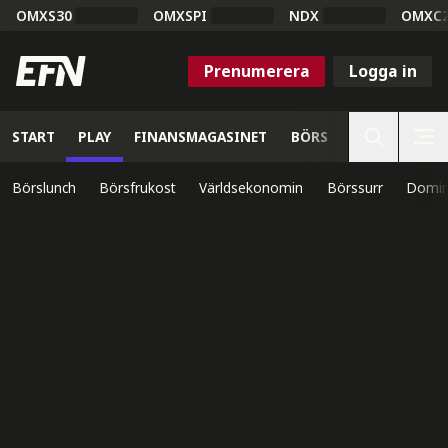
OMXS30
OMXSPI
NDX
OMXC
Prenumerera
Logga in
START
PLAY
FINANSMAGASINET
BÖRS
VETENSKAP
Börslunch
Börsfrukost
Världsekonomin
Börssurr
Domin