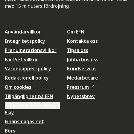
med 15 minuters fördröjning.
Användarvillkor
Om EFN
Integritetspolicy
Kontakta oss
Prenumerationsvillkor
Tipsa oss
FactSet villkor
Jobba hos oss
Värdepapperspolicy
Kundservice
Redaktionell policy
Medarbetare
Om cookies
Pressrum
Tillgänglighet på EFN
Nyhetsbrev
Ändra datainställningar
Play
Finansmagasinet
Börs