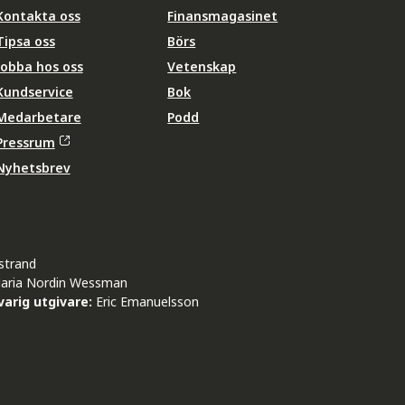
Kontakta oss
Finansmagasinet
Tipsa oss
Börs
Jobba hos oss
Vetenskap
Kundservice
Bok
Medarbetare
Podd
Pressrum
Nyhetsbrev
strand
aria Nordin Wessman
arig utgivare:
Eric Emanuelsson