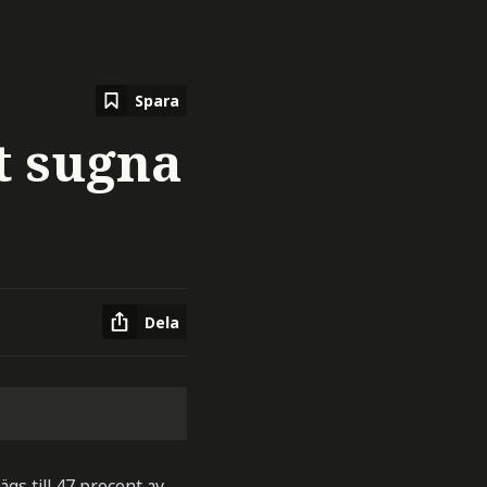
Spara
t sugna
Dela
gs till 47 procent av