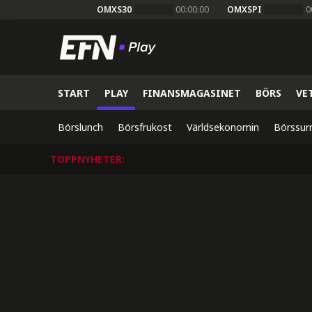
OMXS30
00:00:00
OMXSPI
0
START
PLAY
FINANSMAGASINET
BÖRS
VE
Börslunch
Börsfrukost
Världsekonomin
Börssur
TOPPNYHETER
: