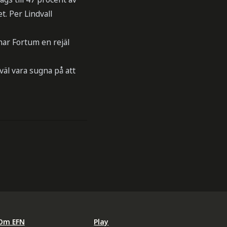
t. Per Lindvall
ar Fortum en rejäl
väl vara sugna på att
Om EFN
Play