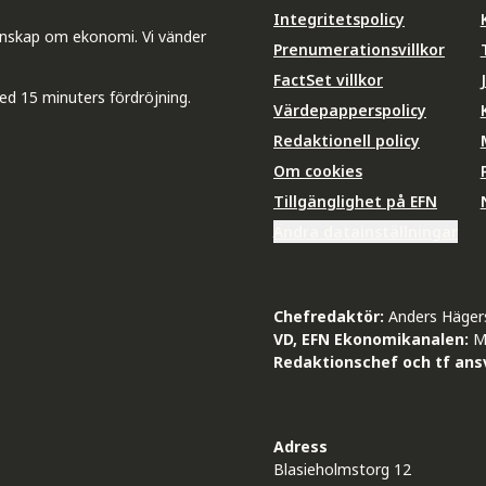
Integritetspolicy
unskap om ekonomi. Vi vänder
Prenumerationsvillkor
FactSet villkor
ed 15 minuters fördröjning.
Värdepapperspolicy
Redaktionell policy
Om cookies
Tillgänglighet på EFN
Ändra datainställningar
Chefredaktör:
Anders Häger
VD, EFN Ekonomikanalen:
M
Redaktionschef och tf ansv
Adress
Blasieholmstorg 12