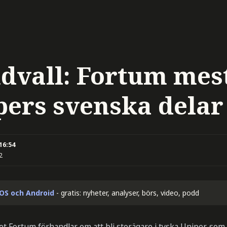
ndvall: Fortum mes
pers svenska delar
 16:54
2
iOS och Android
- gratis: nyheter, analyser, börs, video, podd
t Fortum förhandlar om att bli storägare i tyska Uniper, som ä