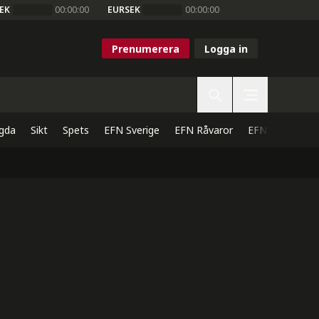
EK
00:00:00
EURSEK
00:00:00
Prenumerera
Logga in
gda
Sikt
Spets
EFN Sverige
EFN Råvaror
EFN Direkt