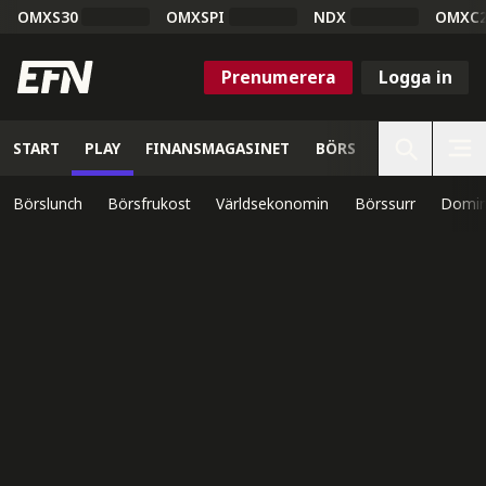
OMXS30
OMXSPI
NDX
OMXC
Prenumerera
Logga in
START
PLAY
FINANSMAGASINET
BÖRS
VETENSKAP
Börslunch
Börsfrukost
Världsekonomin
Börssurr
Domin