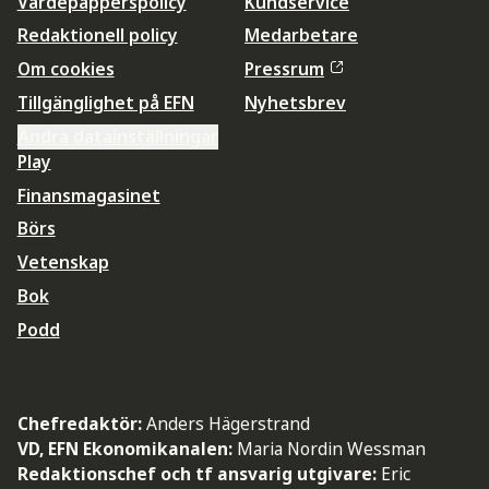
Värdepapperspolicy
Kundservice
Redaktionell policy
Medarbetare
Om cookies
Pressrum
Tillgänglighet på EFN
Nyhetsbrev
Ändra datainställningar
Play
Finansmagasinet
Börs
Vetenskap
Bok
Podd
Chefredaktör:
Anders Hägerstrand
VD, EFN Ekonomikanalen:
Maria Nordin Wessman
Redaktionschef och tf ansvarig utgivare:
Eric