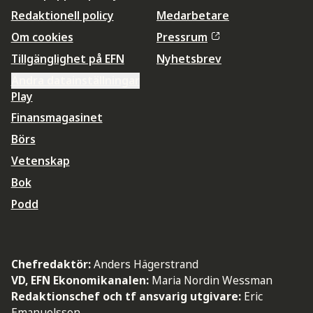
Redaktionell policy
Medarbetare
Om cookies
Pressrum
Tillgänglighet på EFN
Nyhetsbrev
Ändra datainställningar
Play
Finansmagasinet
Börs
Vetenskap
Bok
Podd
Chefredaktör:
Anders Hägerstrand
VD, EFN Ekonomikanalen:
Maria Nordin Wessman
Redaktionschef och tf ansvarig utgivare:
Eric
Emanuelsson