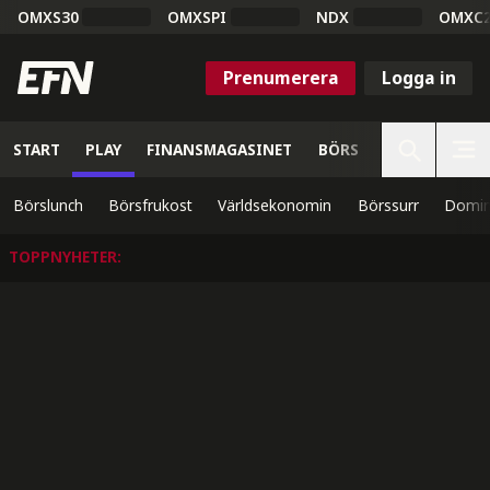
OMXS30
OMXSPI
NDX
OMXC
Prenumerera
Logga in
START
PLAY
FINANSMAGASINET
BÖRS
VETENSKAP
Börslunch
Börsfrukost
Världsekonomin
Börssurr
Domin
TOPPNYHETER
: