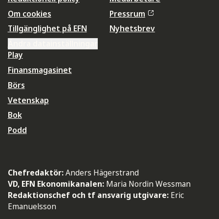
Om cookies
Pressrum
Tillgänglighet på EFN
Nyhetsbrev
Ändra datainställningar
Play
Finansmagasinet
Börs
Vetenskap
Bok
Podd
Chefredaktör:
Anders Hägerstrand
VD, EFN Ekonomikanalen:
Maria Nordin Wessman
Redaktionschef och tf ansvarig utgivare:
Eric
Emanuelsson