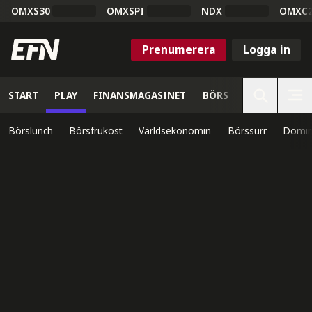
OMXS30
OMXSPI
NDX
OMXC
Prenumerera
Logga in
START
PLAY
FINANSMAGASINET
BÖRS
VETENSKAP
Börslunch
Börsfrukost
Världsekonomin
Börssurr
Domin