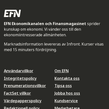
EFN Ekonomikanalen och Finansmagasinet
sprider
kunskap om ekonomi. Vi vänder oss till den
ekonomiintresserade allmänheten.
Marknadsinformation levereras av Infront. Kurser visas
med 15 minuters fördröjning.
Användarvillkor
Om EFN
Integritetspolicy
Kontakta oss
Prenumerationsvillkor
Tipsa oss
FactSet villkor
Jobba hos oss
Värdepapperspolicy
Kundservice
Redaktionell policy
Medarbetare