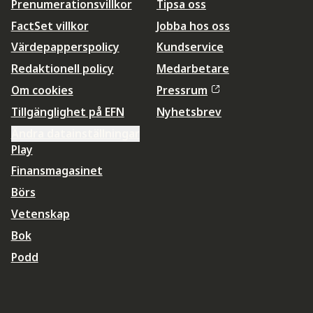
Prenumerationsvillkor
Tipsa oss
FactSet villkor
Jobba hos oss
Värdepapperspolicy
Kundservice
Redaktionell policy
Medarbetare
Om cookies
Pressrum
Tillgänglighet på EFN
Nyhetsbrev
Ändra datainställningar
Play
Finansmagasinet
Börs
Vetenskap
Bok
Podd