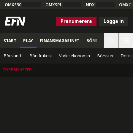
OMXS30
OMXSPI
NDX
OMXC
Prenumerera
Logga in
START
PLAY
FINANSMAGASINET
BÖRS
VETENSKAP
Börslunch
Börsfrukost
Världsekonomin
Börssurr
Domin
TOPPNYHETER
: