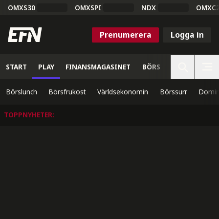
OMXS30
OMXSPI
NDX
OMXC
Prenumerera
Logga in
START
PLAY
FINANSMAGASINET
BÖRS
VETENSKAP
Börslunch
Börsfrukost
Världsekonomin
Börssurr
Domin
TOPPNYHETER
: