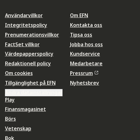
Användarvillkor
Om EFN
Integritetspolicy
Kontakta oss
Prenumerationsvillkor
Tipsa oss
FactSet villkor
Jobba hos oss
Värdepapperspolicy
Kundservice
Redaktionell policy
Medarbetare
Om cookies
Pressrum
Tillgänglighet på EFN
Nyhetsbrev
Ändra datainställningar
Play
Finansmagasinet
Börs
Vetenskap
Bok