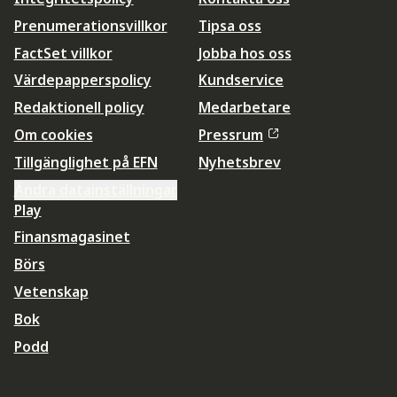
Prenumerationsvillkor
Tipsa oss
FactSet villkor
Jobba hos oss
Värdepapperspolicy
Kundservice
Redaktionell policy
Medarbetare
Om cookies
Pressrum
Tillgänglighet på EFN
Nyhetsbrev
Ändra datainställningar
Play
Finansmagasinet
Börs
Vetenskap
Bok
Podd