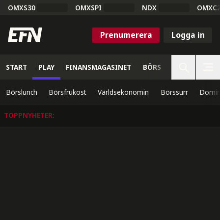
OMXS30
OMXSPI
NDX
OMXC
Prenumerera
Logga in
START
PLAY
FINANSMAGASINET
BÖRS
VETENSKAP
Börslunch
Börsfrukost
Världsekonomin
Börssurr
Domin
TOPPNYHETER
: