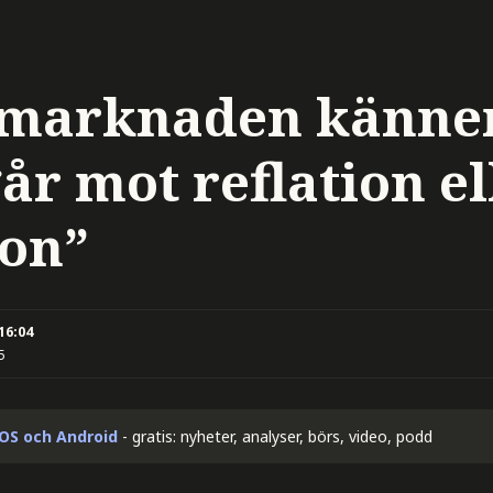
marknaden känne
år mot reflation el
ion”
 16:04
5
iOS och Android
- gratis: nyheter, analyser, börs, video, podd