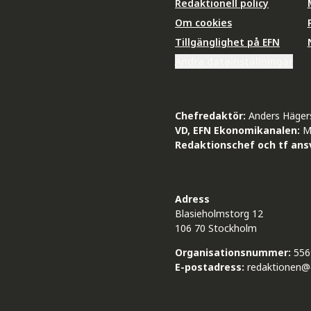
Redaktionell policy
Om cookies
Tillgänglighet på EFN
Ändra datainställningar
Chefredaktör:
Anders Häger
VD, EFN Ekonomikanalen:
M
Redaktionschef och tf ansv
Adress
Blasieholmstorg 12
106 70 Stockholm
Organisationsnummer:
556
E-postadress:
redaktionen@