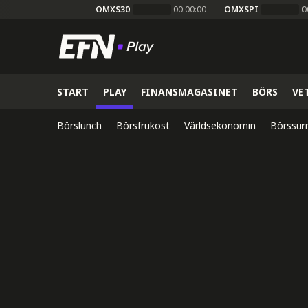
OMXS30
00:00:00
OMXSPI
0
START
PLAY
FINANSMAGASINET
BÖRS
VE
Börslunch
Börsfrukost
Världsekonomin
Börssur