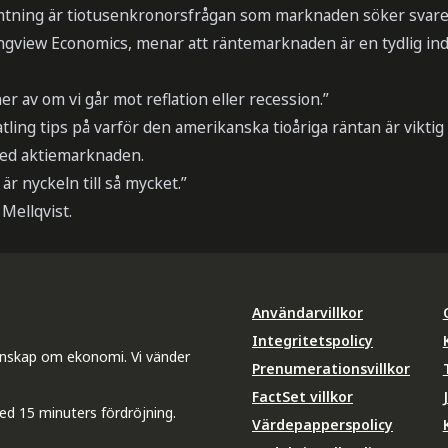
mtning är tiotusenkronorsfrågan som marknaden söker svare
ongview Economics, menar att räntemarknaden är en tydlig ind
av om vi går mot reflation eller recession.”
ing tips på varför den amerikanska tioåriga räntan är viktig a
ed aktiemarknaden.
är nyckeln till så mycket.”
Mellqvist.
Användarvillkor
Integritetspolicy
unskap om ekonomi. Vi vänder
Prenumerationsvillkor
FactSet villkor
ed 15 minuters fördröjning.
Värdepapperspolicy