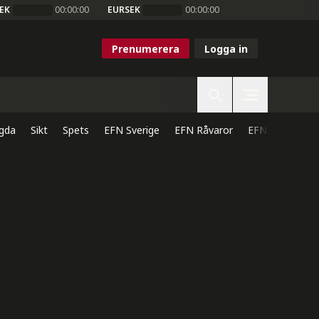
EK
00:00:00
EURSEK
00:00:00
Prenumerera
Logga in
gda
Sikt
Spets
EFN Sverige
EFN Råvaror
EFN Direkt