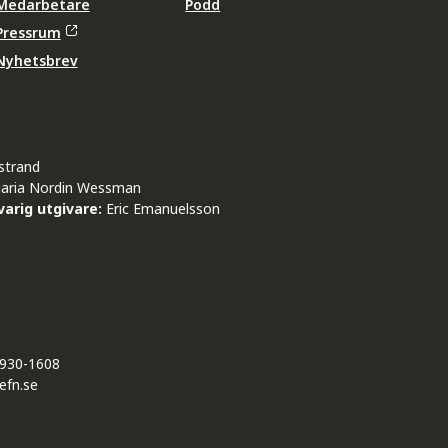
Medarbetare
Podd
Pressrum
Nyhetsbrev
strand
aria Nordin Wessman
arig utgivare:
Eric Emanuelsson
930-1608
efn.se