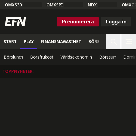
OMXS30
OMXSPI
NDX
OMXC
Prenumerera
Logga in
START
PLAY
FINANSMAGASINET
BÖRS
VETENSKAP
Börslunch
Börsfrukost
Världsekonomin
Börssurr
Domin
TOPPNYHETER
: