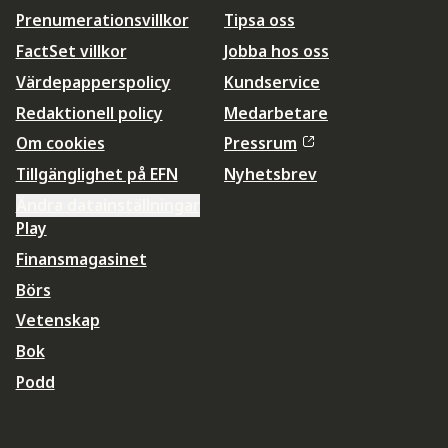
Prenumerationsvillkor
Tipsa oss
FactSet villkor
Jobba hos oss
Värdepapperspolicy
Kundservice
Redaktionell policy
Medarbetare
Om cookies
Pressrum
Tillgänglighet på EFN
Nyhetsbrev
Ändra datainställningar
Play
Finansmagasinet
Börs
Vetenskap
Bok
Podd