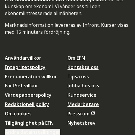
kunskap om ekonomi. Vi vänder oss till den
ekonomiintresserade allmänheten.
Marknadsinformation levereras av Infront. Kurser visas
med 15 minuters fördröjning.
Användarvillkor
Om EFN
Integritetspolicy
Kontakta oss
Prenumerationsvillkor
Tipsa oss
FactSet villkor
Jobba hos oss
Värdepapperspolicy
Kundservice
Redaktionell policy
Medarbetare
Om cookies
Pressrum
Tillgänglighet på EFN
Nyhetsbrev
Ändra datainställningar