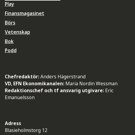
Play
Finansmagasinet
Börs
Vetenskap
Bok
Podd
Chefredaktör:
Anders Hägerstrand
VD, EFN Ekonomikanalen:
Maria Nordin Wessman
Redaktionschef och tf ansvarig utgivare:
Eric
Emanuelsson
Adress
Blasieholmstorg 12