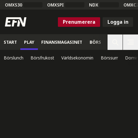
OMXS30
OMXSPI
NDX
OMXC
Prenumerera
Logga in
START
PLAY
FINANSMAGASINET
BÖRS
VETENSKAP
Börslunch
Börsfrukost
Världsekonomin
Börssurr
Domin