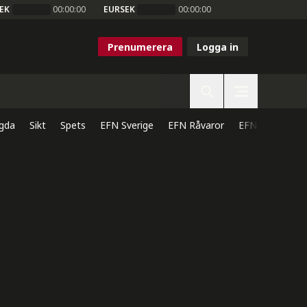
EK
00:00:00
EURSEK
00:00:00
Prenumerera
Logga in
gda
Sikt
Spets
EFN Sverige
EFN Råvaror
EFN Direkt