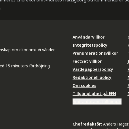
.
Användarvillkor
Integritetspolicy
unskap om ekonomi. Vi vänder
Prenumerationsvillkor
FactSet villkor
ed 15 minuters fördröjning.
Värdepapperspolicy
Redaktionell policy
Om cookies
Tillgänglighet på EFN
Ändra datainställningar
Chefredaktör:
Anders Häger