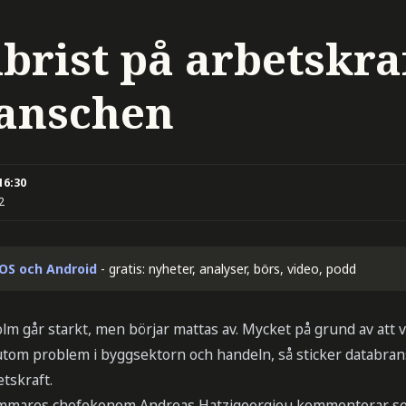
rist på arbetskraf
anschen
16:30
2
iOS och Android
- gratis: nyheter, analyser, börs, video, podd
lm går starkt, men börjar mattas av. Mycket på grund av att 
utom problem i byggsektorn och handeln, så sticker databra
tskraft.
mmares chefekonom Andreas Hatzigeorgiou kommenterar s