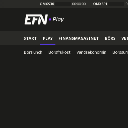
OMXS30
00:00:00
OMXSPI
0
START
PLAY
FINANSMAGASINET
BÖRS
VE
Börslunch
Börsfrukost
Världsekonomin
Börssur