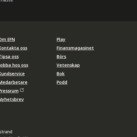
Om EFN
Play
Kontakta oss
Finansmagasinet
Tipsa oss
Börs
Jobba hos oss
Vetenskap
Kundservice
Bok
Medarbetare
Podd
Pressrum
Nyhetsbrev
strand