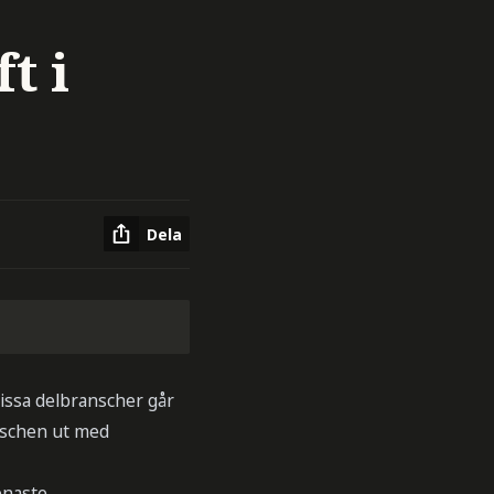
t i
Dela
vissa delbranscher går
nschen ut med
enaste