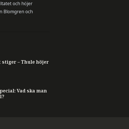
ltatet och höjer
in Blomgren och
T
t stiger – Thule höjer
ecial: Vad ska man
l?