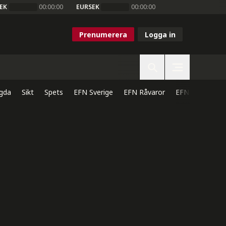
EK
00:00:00
EURSEK
00:00:00
Prenumerera
Logga in
gda
Sikt
Spets
EFN Sverige
EFN Råvaror
EFN Direkt