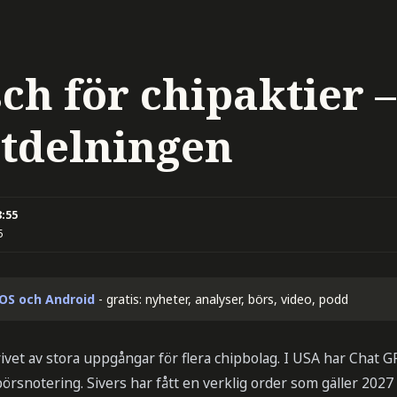
ch för chipaktier 
utdelningen
8:55
5
iOS och Android
- gratis: nyheter, analyser, börs, video, podd
rivet av stora uppgångar för flera chipbolag. I USA har Chat
rsnotering. Sivers har fått en verklig order som gäller 2027 o