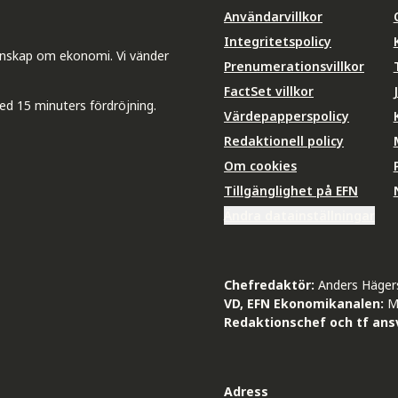
Användarvillkor
Integritetspolicy
unskap om ekonomi. Vi vänder
Prenumerationsvillkor
FactSet villkor
ed 15 minuters fördröjning.
Värdepapperspolicy
Redaktionell policy
Om cookies
Tillgänglighet på EFN
Ändra datainställningar
Chefredaktör:
Anders Häger
VD, EFN Ekonomikanalen:
M
Redaktionschef och tf ansv
Adress