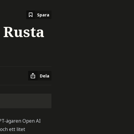
Spara
– Rusta
Dela
 GPT-ägaren Open AI
ch ett litet