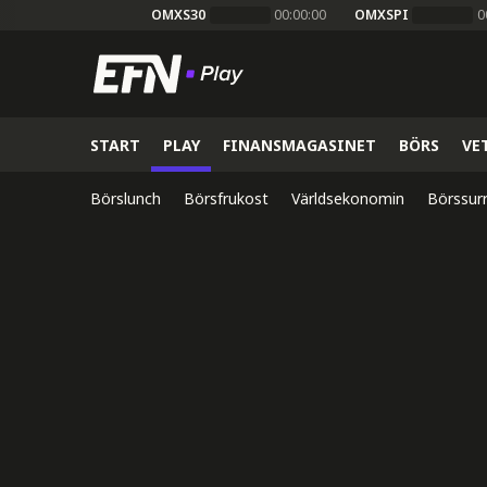
OMXS30
00:00:00
OMXSPI
0
START
PLAY
FINANSMAGASINET
BÖRS
VE
Börslunch
Börsfrukost
Världsekonomin
Börssur