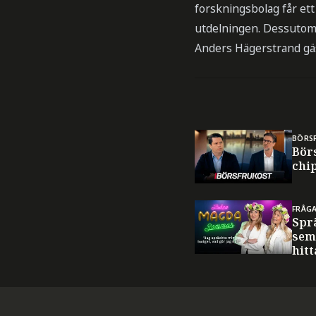
forskningsbolag får ett 
utdelningen. Dessutom 
Anders Hägerstrand gä
BÖRS
Bör
chi
FRÅG
Spr
sem
hitt