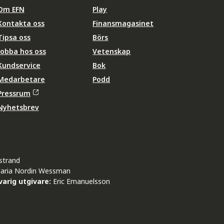
Om EFN
Play
Kontakta oss
Finansmagasinet
Tipsa oss
Börs
Jobba hos oss
Vetenskap
Kundservice
Bok
Medarbetare
Podd
Pressrum
Nyhetsbrev
strand
aria Nordin Wessman
arig utgivare:
Eric Emanuelsson