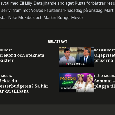
avtal med Eli Lilly. Detaljhandelsbolaget Rusta förbättrar resu
ser vi fram mot Volvos kapitalmarknadsdag på onsdag. Mart
star Nike Mekibes och Martin Bunge-Meyer.
RELATERAT
FRUKOST
BÖRSFRUKOS
srekord och stekheta
Oljeprise
paktier
priserna
A MAGDA
FRÅGA MAGDA
äckte du
Sommarsp
esterbudgeten? Så här
plugga til
ar du tillbaka