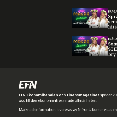
FRÅG
Spr
sem
hitt
FRÅG
Som
STI
bry
EFN Ekonomikanalen och Finansmagasinet
sprider k
oss till den ekonomiintresserade allmänheten.
Marknadsinformation levereras av Infront. Kurser visas m