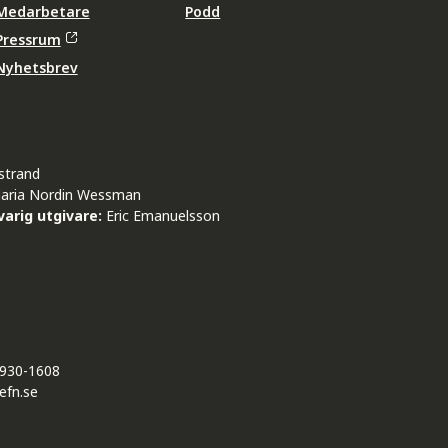
Medarbetare
Podd
Pressrum
Nyhetsbrev
strand
aria Nordin Wessman
arig utgivare:
Eric Emanuelsson
930-1608
efn.se