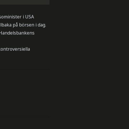
sominister i USA
lbaka på börsen i dag.
h Handelsbankens
kontroversiella