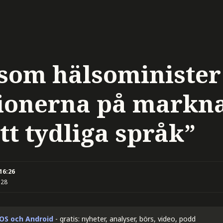
 som hälsominister
ionerna på markn
itt tydliga språk”
 16:26
:28
iOS och Android
- gratis: nyheter, analyser, börs, video, podd