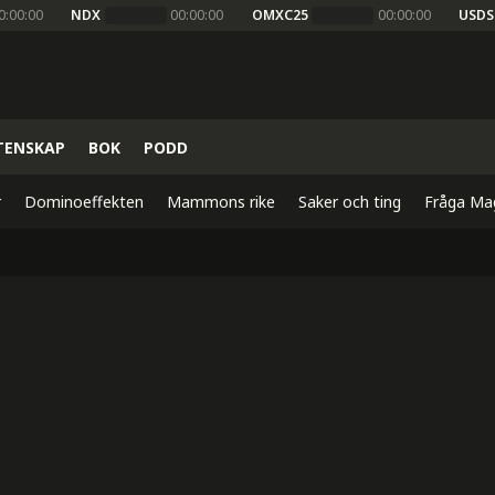
0:00:00
NDX
00:00:00
OMXC25
00:00:00
USDS
TENSKAP
BOK
PODD
r
Dominoeffekten
Mammons rike
Saker och ting
Fråga Ma