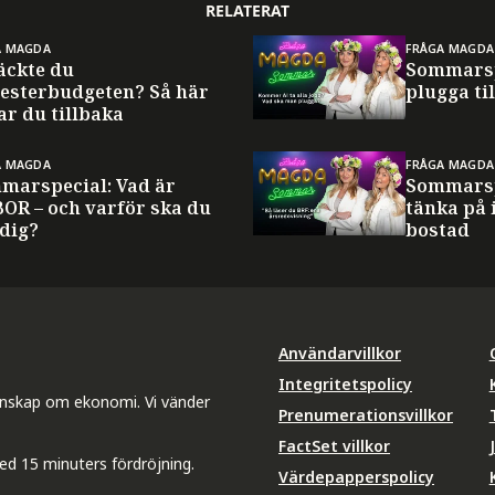
RELATERAT
A MAGDA
FRÅGA MAGDA
äckte du
Sommarsp
esterbudgeten? Så här
plugga til
ar du tillbaka
A MAGDA
FRÅGA MAGDA
marspecial: Vad är
Sommarsp
BOR – och varför ska du
tänka på 
 dig?
bostad
Användarvillkor
Integritetspolicy
unskap om ekonomi. Vi vänder
Prenumerationsvillkor
FactSet villkor
ed 15 minuters fördröjning.
Värdepapperspolicy