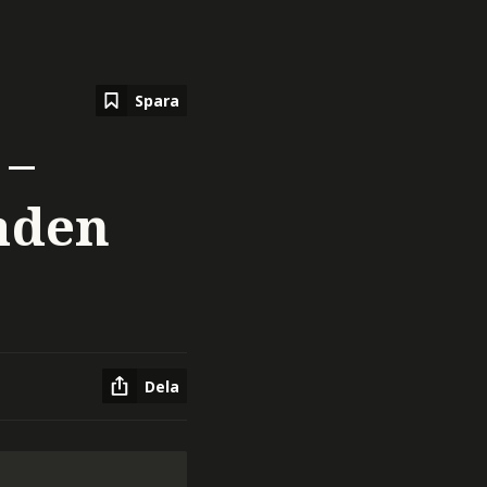
Spara
 –
aden
Dela