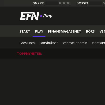
OMXS30
00:00:00
OMXSPI
0
START
PLAY
FINANSMAGASINET
BÖRS
VE
Börslunch
Börsfrukost
Världsekonomin
Börssur
TOPPNYHETER
: