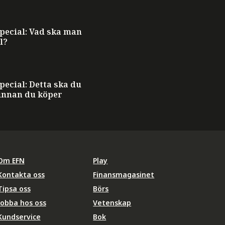
ecial: Vad ska man
l?
ecial: Detta ska du
innan du köper
Om EFN
Play
Kontakta oss
Finansmagasinet
Tipsa oss
Börs
Jobba hos oss
Vetenskap
Kundservice
Bok