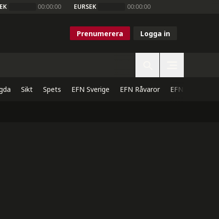
EK
00:00:00
EURSEK
00:00:00
Prenumerera
Logga in
gda
Sikt
Spets
EFN Sverige
EFN Råvaror
EFN Direkt