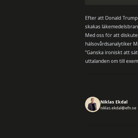
Efter att Donald Trump
skakas läkemedelsbrans
Med oss för att diskut
hälsovårdsanalytiker M
”Ganska ironiskt att sä
uttalanden om till exem
Niklas Ekdal
niklas.ekdal@efn.se