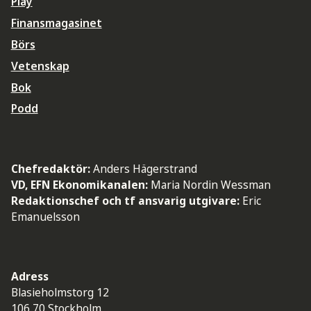
Play
Finansmagasinet
Börs
Vetenskap
Bok
Podd
Chefredaktör:
Anders Hägerstrand
VD, EFN Ekonomikanalen:
Maria Nordin Wessman
Redaktionschef och tf ansvarig utgivare:
Eric
Emanuelsson
Adress
Blasieholmstorg 12
106 70 Stockholm