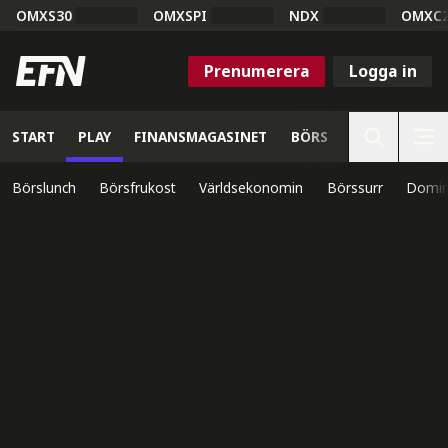
OMXS30
OMXSPI
NDX
OMXC
Prenumerera
Logga in
START
PLAY
FINANSMAGASINET
BÖRS
VETENSKAP
Börslunch
Börsfrukost
Världsekonomin
Börssurr
Domin