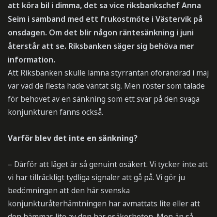
att köra bil i dimma, det sa vice riksbankschef Anna
Seim i samband med ett frukostmöte i Västervik på
onsdagen. Om det blir någon räntesänkning i juni
återstår att se. Riksbanken säger sig behöva mer
information.
Att Riksbanken skulle lämna styrräntan oförändrad i maj
var vad de flesta hade väntat sig. Men röster som talade
för behovet av en sänkning som ett svar på den svaga
konjunkturen fanns också.
Varför blev det inte en sänkning?
– Därför att läget är så genuint osäkert. Vi tycker inte att
vi har tillräckligt tydliga signaler att gå på. Vi gör ju
bedömningen att den här svenska
konjunkturåterhämtningen har avmattats lite eller att
den hämmas lite av den här osäkerheten. Men än så