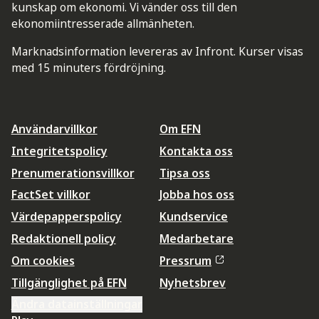
kunskap om ekonomi. Vi vänder oss till den
ekonomiintresserade allmänheten.
Marknadsinformation levereras av Infront. Kurser visas
med 15 minuters fördröjning.
Användarvillkor
Om EFN
Integritetspolicy
Kontakta oss
Prenumerationsvillkor
Tipsa oss
FactSet villkor
Jobba hos oss
Värdepapperspolicy
Kundservice
Redaktionell policy
Medarbetare
Om cookies
Pressrum
Tillgänglighet på EFN
Nyhetsbrev
Ändra datainställningar