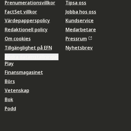
Prenumerationsvillkor
Tipsa oss
FactSet villkor
Jobba hos oss
Värdepapperspolicy
Kundservice
Redaktionell policy
Medarbetare
Om cookies
Pressrum
Tillgänglighet på EFN
Nyhetsbrev
Ändra datainställningar
Play
Finansmagasinet
Börs
Vetenskap
Bok
Podd