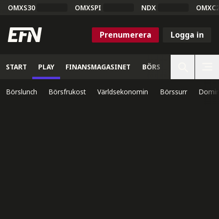
OMXS30
OMXSPI
NDX
OMXC
Prenumerera
Logga in
START
PLAY
FINANSMAGASINET
BÖRS
VETENSKAP
Börslunch
Börsfrukost
Världsekonomin
Börssurr
Domin