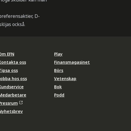
preferensaktier, D-
löjas också.
Om EFN
Play
Kontakta oss
Finansmagasinet
Tipsa oss
Börs
Jobba hos oss
Vetenskap
Kundservice
Bok
Medarbetare
Podd
Pressrum
Nyhetsbrev