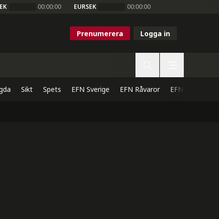
EK
00:00:00
EURSEK
00:00:00
Prenumerera
Logga in
gda
Sikt
Spets
EFN Sverige
EFN Råvaror
EFN Direkt