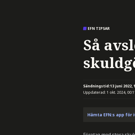
EFN TIPSAR
Så avsl
skuld
Sändningstid:
13 juni 2022, 
Uppdaterad:
1 okt. 2024, 00:1
Hämta EFN:s app för 
Företag med stora skul