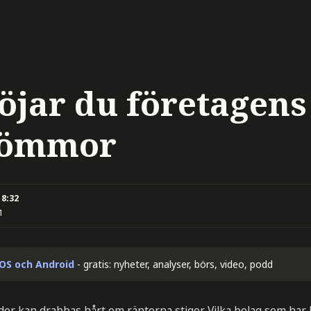
öjar du företagens
gömmor
18:32
1
iOS och Android
- gratis: nyheter, analyser, börs, video, podd
der kan drabbas hårt om räntorna stiger. Vilka bolag som ha