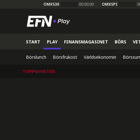
OMXS30
00:00:00
OMXSPI
0
START
PLAY
FINANSMAGASINET
BÖRS
VE
Börslunch
Börsfrukost
Världsekonomin
Börssur
TOPPNYHETER
: