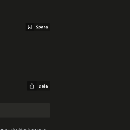
Spara
Dela
r höga skulder kan man