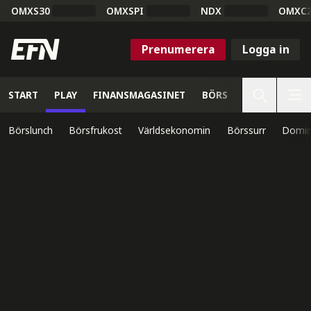
OMXS30
OMXSPI
NDX
OMXC
Prenumerera
Logga in
START
PLAY
FINANSMAGASINET
BÖRS
VETENSKAP
Börslunch
Börsfrukost
Världsekonomin
Börssurr
Domin