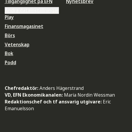
Tillgänglighet på EFN
Nyhetsbrev
Ändra datainställningar
Play
Finansmagasinet
Börs
Vetenskap
Bok
Podd
Chefredaktör:
Anders Hägerstrand
VD, EFN Ekonomikanalen:
Maria Nordin Wessman
Redaktionschef och tf ansvarig utgivare:
Eric
Emanuelsson