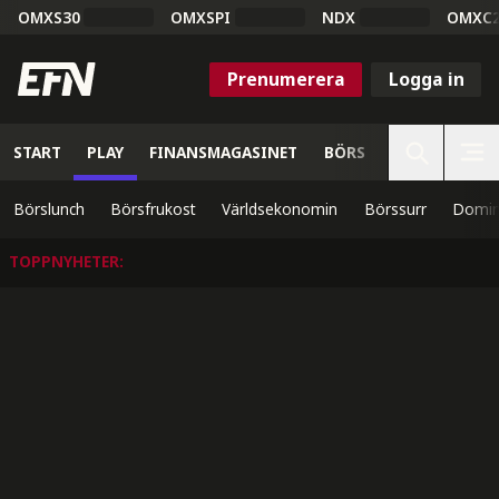
OMXS30
OMXSPI
NDX
OMXC
Prenumerera
Logga in
START
PLAY
FINANSMAGASINET
BÖRS
VETENSKAP
Börslunch
Börsfrukost
Världsekonomin
Börssurr
Domin
TOPPNYHETER
: