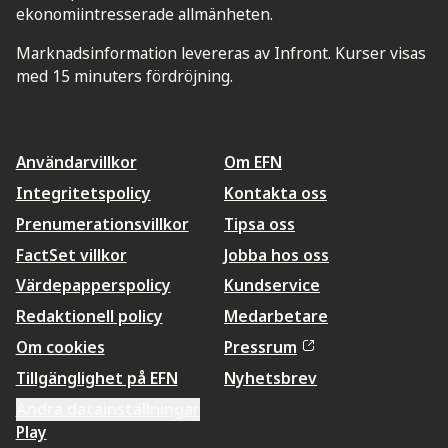
ekonomiintresserade allmänheten.
Marknadsinformation levereras av Infront. Kurser visas
med 15 minuters fördröjning.
Användarvillkor
Om EFN
Integritetspolicy
Kontakta oss
Prenumerationsvillkor
Tipsa oss
FactSet villkor
Jobba hos oss
Värdepapperspolicy
Kundservice
Redaktionell policy
Medarbetare
Om cookies
Pressrum
Tillgänglighet på EFN
Nyhetsbrev
Ändra datainställningar
Play