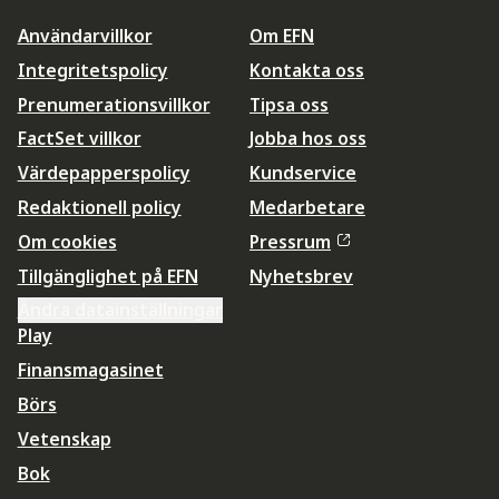
Användarvillkor
Om EFN
Integritetspolicy
Kontakta oss
Prenumerationsvillkor
Tipsa oss
FactSet villkor
Jobba hos oss
Värdepapperspolicy
Kundservice
Redaktionell policy
Medarbetare
Om cookies
Pressrum
Tillgänglighet på EFN
Nyhetsbrev
Ändra datainställningar
Play
Finansmagasinet
Börs
Vetenskap
Bok