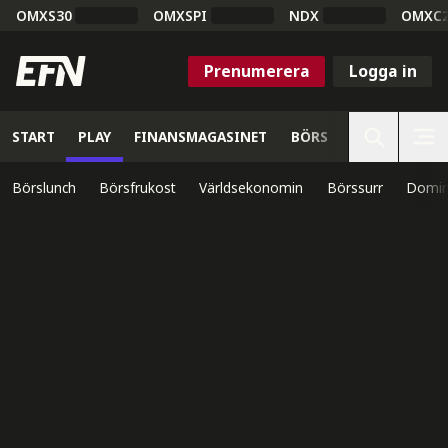
OMXS30
OMXSPI
NDX
OMXC
Prenumerera
Logga in
START
PLAY
FINANSMAGASINET
BÖRS
VETENSKAP
Börslunch
Börsfrukost
Världsekonomin
Börssurr
Domin