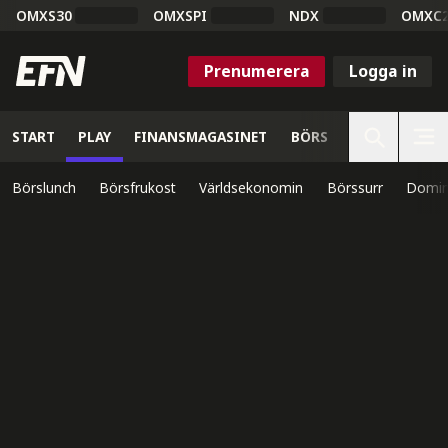
OMXS30
OMXSPI
NDX
OMXC
Prenumerera
Logga in
START
PLAY
FINANSMAGASINET
BÖRS
VETENSKAP
Börslunch
Börsfrukost
Världsekonomin
Börssurr
Domin