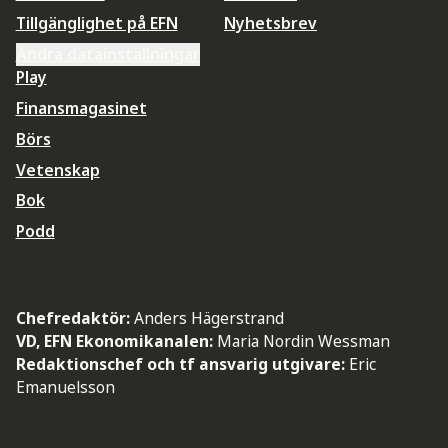
Tillgänglighet på EFN
Nyhetsbrev
Ändra datainställningar
Play
Finansmagasinet
Börs
Vetenskap
Bok
Podd
Chefredaktör:
Anders Hägerstrand
VD, EFN Ekonomikanalen:
Maria Nordin Wessman
Redaktionschef och tf ansvarig utgivare:
Eric
Emanuelsson