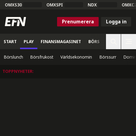
OMXS30
OMXSPI
NDX
OMXC
Prenumerera
Logga in
START
PLAY
FINANSMAGASINET
BÖRS
VETENSKAP
Börslunch
Börsfrukost
Världsekonomin
Börssurr
Domin
TOPPNYHETER
: