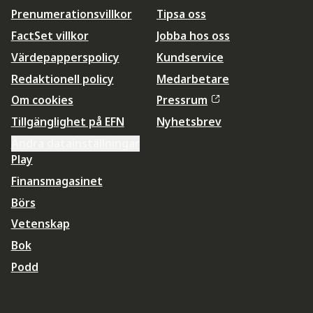
Prenumerationsvillkor
Tipsa oss
FactSet villkor
Jobba hos oss
Värdepapperspolicy
Kundservice
Redaktionell policy
Medarbetare
Om cookies
Pressrum
Tillgänglighet på EFN
Nyhetsbrev
Ändra datainställningar
Play
Finansmagasinet
Börs
Vetenskap
Bok
Podd