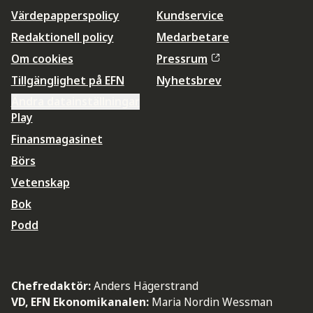
Värdepapperspolicy
Kundservice
Redaktionell policy
Medarbetare
Om cookies
Pressrum
Tillgänglighet på EFN
Nyhetsbrev
Ändra datainställningar
Play
Finansmagasinet
Börs
Vetenskap
Bok
Podd
Chefredaktör:
Anders Hägerstrand
VD, EFN Ekonomikanalen:
Maria Nordin Wessman