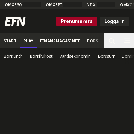
OMXS30
OMXSPI
NDX
OMXC
Prenumerera
Logga in
START
PLAY
FINANSMAGASINET
BÖRS
VETENSKAP
Börslunch
Börsfrukost
Världsekonomin
Börssurr
Domin