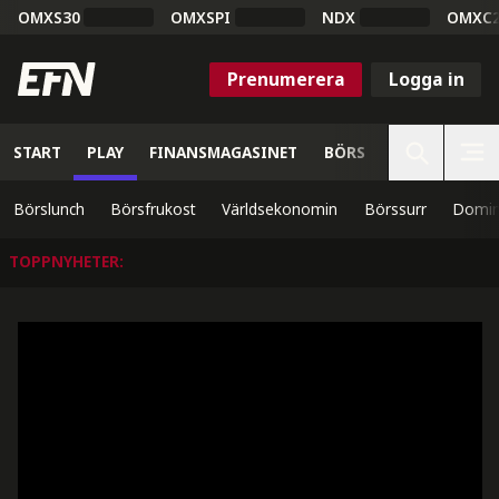
OMXS30
OMXSPI
NDX
OMXC
Prenumerera
Logga in
START
PLAY
FINANSMAGASINET
BÖRS
VETENSKAP
Börslunch
Börsfrukost
Världsekonomin
Börssurr
Domin
TOPPNYHETER
: