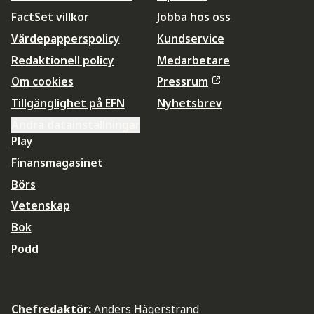
FactSet villkor
Jobba hos oss
Värdepapperspolicy
Kundservice
Redaktionell policy
Medarbetare
Om cookies
Pressrum
Tillgänglighet på EFN
Nyhetsbrev
Ändra datainställningar
Play
Finansmagasinet
Börs
Vetenskap
Bok
Podd
Chefredaktör:
Anders Hägerstrand