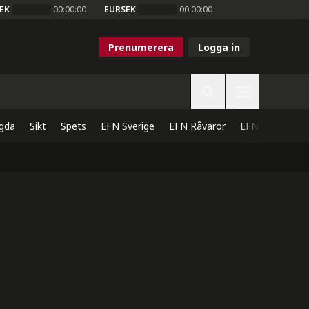
EK
00:00:00
EURSEK
00:00:00
Prenumerera
Logga in
gda
Sikt
Spets
EFN Sverige
EFN Råvaror
EFN Direkt