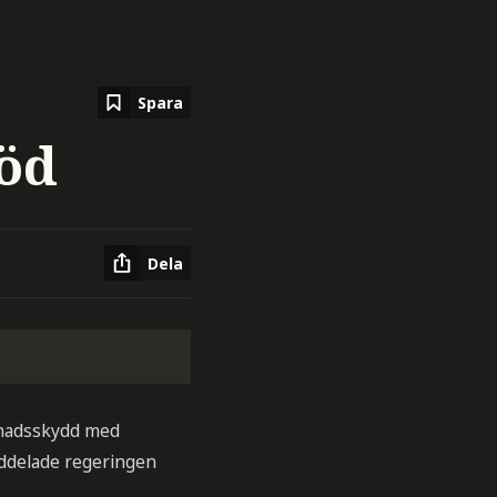
Spara
töd
Dela
tnadsskydd med
eddelade regeringen