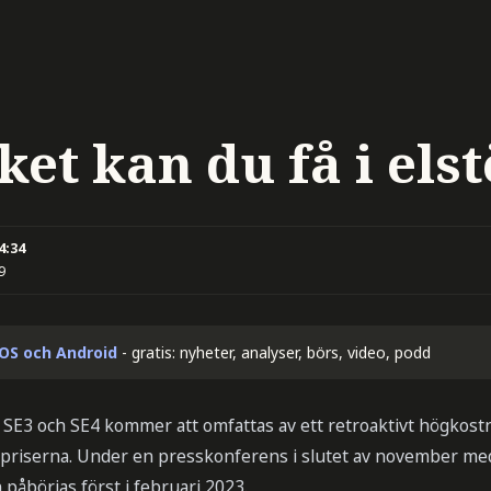
et kan du få i els
4:34
9
iOS och Android
- gratis: nyheter, analyser, börs, video, podd
 SE3 och SE4 kommer att omfattas av ett retroaktivt högkos
lpriserna. Under en presskonferens i slutet av november m
 påbörjas först i februari 2023.