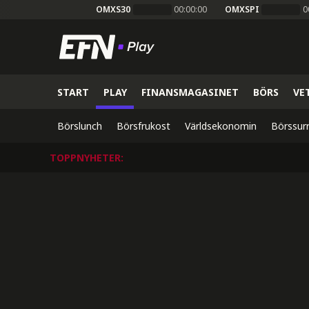
OMXS30
00:00:00
OMXSPI
0
START
PLAY
FINANSMAGASINET
BÖRS
VE
Börslunch
Börsfrukost
Världsekonomin
Börssur
TOPPNYHETER
: