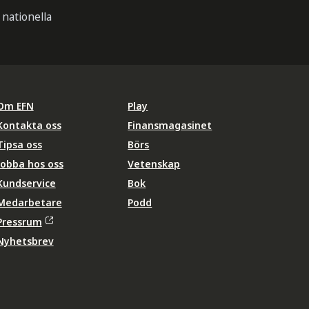
 nationella
Om EFN
Play
Kontakta oss
Finansmagasinet
Tipsa oss
Börs
Jobba hos oss
Vetenskap
Kundservice
Bok
Medarbetare
Podd
Pressrum
Nyhetsbrev