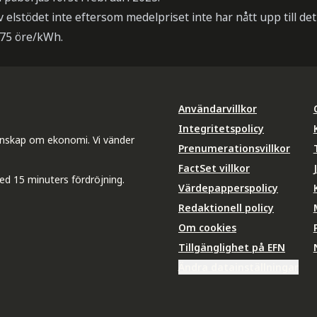
 elstödet inte eftersom medelpriset inte har nått upp till det
 75 öre/kWh.
Användarvillkor
Integritetspolicy
unskap om ekonomi. Vi vänder
Prenumerationsvillkor
FactSet villkor
ed 15 minuters fördröjning.
Värdepapperspolicy
Redaktionell policy
Om cookies
Tillgänglighet på EFN
Ändra datainställningar