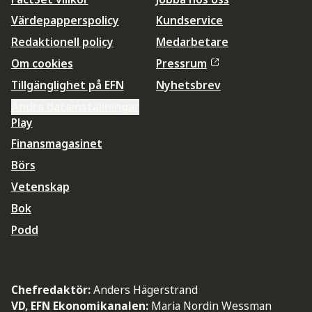
Värdepapperspolicy
Kundservice
Redaktionell policy
Medarbetare
Om cookies
Pressrum
Tillgänglighet på EFN
Nyhetsbrev
Ändra datainställningar
Play
Finansmagasinet
Börs
Vetenskap
Bok
Podd
Chefredaktör:
Anders Hägerstrand
VD, EFN Ekonomikanalen:
Maria Nordin Wessman