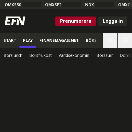
OMXS30
OMXSPI
NDX
OMXC
Prenumerera
Logga in
START
PLAY
FINANSMAGASINET
BÖRS
VETENSKAP
Börslunch
Börsfrukost
Världsekonomin
Börssurr
Domin