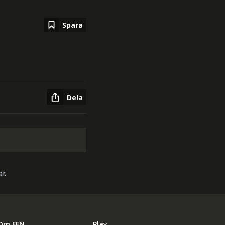
Spara
Dela
r.
Om EFN
Play