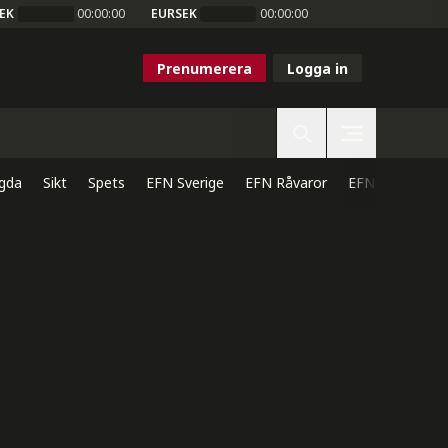
EK
00:00:00
EURSEK
00:00:00
Prenumerera
Logga in
gda
Sikt
Spets
EFN Sverige
EFN Råvaror
EFN Direkt