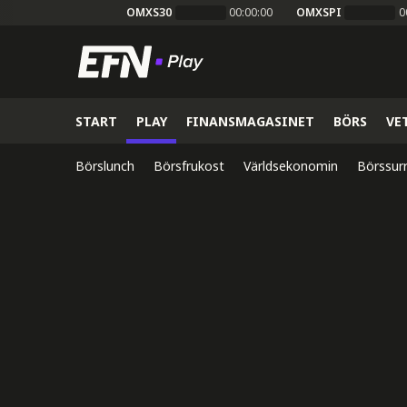
OMXS30
00:00:00
OMXSPI
0
START
PLAY
FINANSMAGASINET
BÖRS
VE
Börslunch
Börsfrukost
Världsekonomin
Börssur