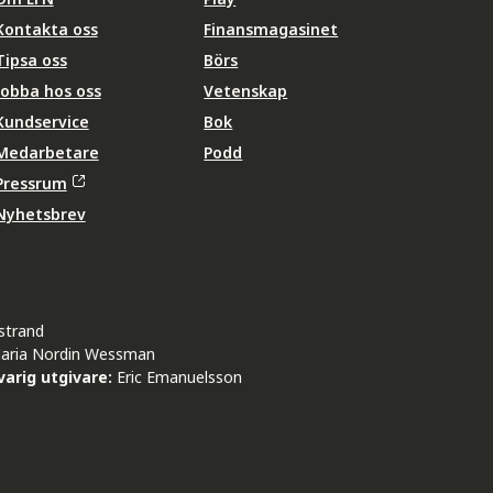
Kontakta oss
Finansmagasinet
Tipsa oss
Börs
Jobba hos oss
Vetenskap
Kundservice
Bok
Medarbetare
Podd
Pressrum
Nyhetsbrev
strand
aria Nordin Wessman
arig utgivare:
Eric Emanuelsson