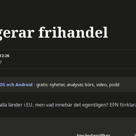
gerar frihandel
 12:26
7
iOS och Android
- gratis: nyheter, analyser, börs, video, podd
 alla länder i EU, men vad innebär det egentligen? EFN förklara
Användarvillkor