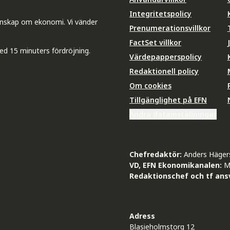
Integritetspolicy
unskap om ekonomi. Vi vänder
Prenumerationsvillkor
FactSet villkor
ed 15 minuters fördröjning.
Värdepapperspolicy
Redaktionell policy
Om cookies
Tillgänglighet på EFN
Ändra datainställningar
Chefredaktör:
Anders Häger
VD, EFN Ekonomikanalen:
M
Redaktionschef och tf ansv
Adress
Blasieholmstorg 12