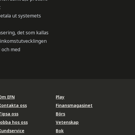
.
etala ut systemets
sering, det som kallas
 inkomstutvecklingen
ll och med
Om EFN
Play
Kontakta oss
Finansmagasinet
Tipsa oss
Börs
Jobba hos oss
Vetenskap
Kundservice
Bok