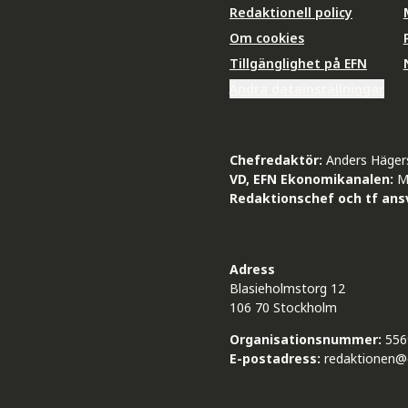
Redaktionell policy
Om cookies
Tillgänglighet på EFN
Ändra datainställningar
Chefredaktör:
Anders Häger
VD, EFN Ekonomikanalen:
M
Redaktionschef och tf ansv
Adress
Blasieholmstorg 12
106 70 Stockholm
Organisationsnummer:
556
E-postadress:
redaktionen@