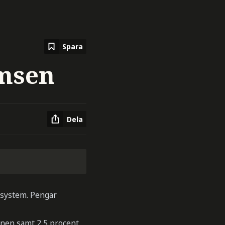
Spara
omsen
Dela
e system. Pengar
onen samt 2,5 procent