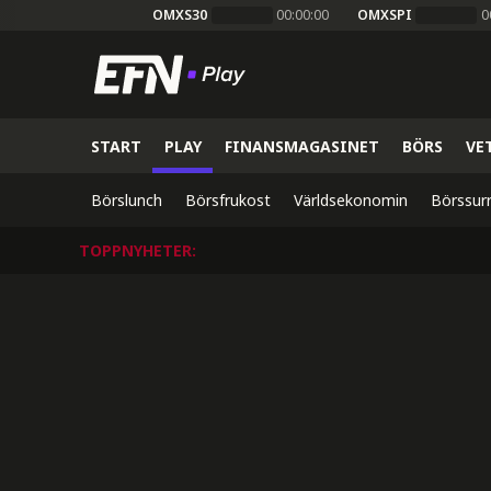
OMXS30
00:00:00
OMXSPI
0
START
PLAY
FINANSMAGASINET
BÖRS
VE
Börslunch
Börsfrukost
Världsekonomin
Börssur
TOPPNYHETER
: