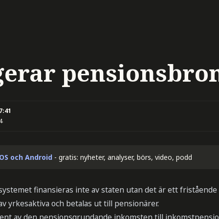
gerar pensionsbr
7:41
4
iOS och Android
- gratis: nyheter, analyser, börs, video, podd
ystemet finansieras inte av staten utan det är ett friståend
 av yrkesaktiva och betalas ut till pensionärer.
ocent av den pensionsgrundande inkomsten till inkomstpensi