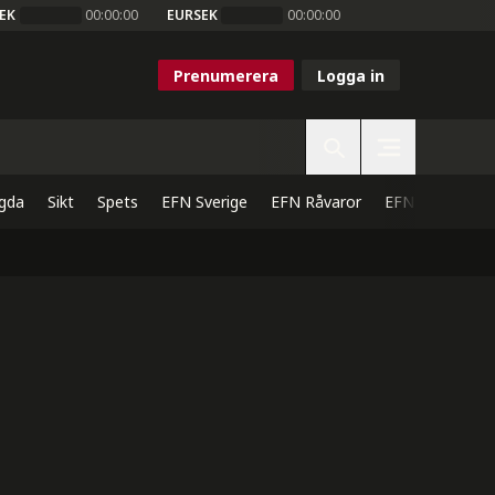
EK
00:00:00
EURSEK
00:00:00
Prenumerera
Logga in
gda
Sikt
Spets
EFN Sverige
EFN Råvaror
EFN Direkt