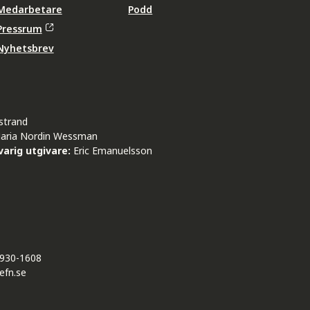
Medarbetare
Podd
Pressrum
Nyhetsbrev
strand
aria Nordin Wessman
arig utgivare:
Eric Emanuelsson
930-1608
efn.se