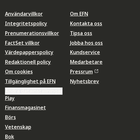
Användarvillkor
Om EFN
Integritetspolicy
Kontakta oss
Prenumerationsvillkor
Tipsa oss
FactSet villkor
Jobba hos oss
Värdepapperspolicy
Kundservice
Redaktionell policy
Medarbetare
Om cookies
Pressrum
Tillgänglighet på EFN
Nyhetsbrev
Ändra datainställningar
Play
Finansmagasinet
Börs
Vetenskap
Bok