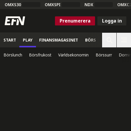
OMXS30
OMXSPI
NDX
OMXC
Prenumerera
Logga in
START
PLAY
FINANSMAGASINET
BÖRS
VETENSKAP
Börslunch
Börsfrukost
Världsekonomin
Börssurr
Domin