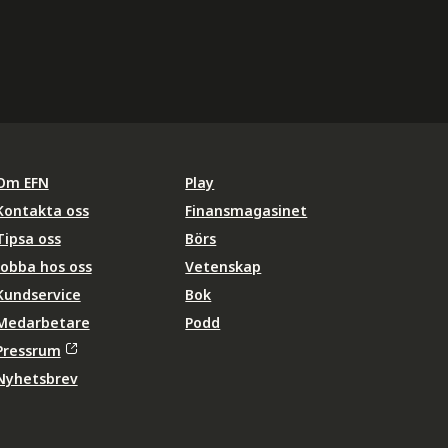
Om EFN
Play
Kontakta oss
Finansmagasinet
Tipsa oss
Börs
Jobba hos oss
Vetenskap
Kundservice
Bok
Medarbetare
Podd
Pressrum
Nyhetsbrev