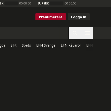
EK
00:00:00
EURSEK
00:00:00
Prenumerera
Logga in
gda
Sikt
Spets
EFN Sverige
EFN Råvaror
EFN Direkt