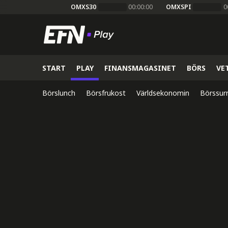
OMXS30
00:00:00
OMXSPI
0
START
PLAY
FINANSMAGASINET
BÖRS
VE
Börslunch
Börsfrukost
Världsekonomin
Börssur