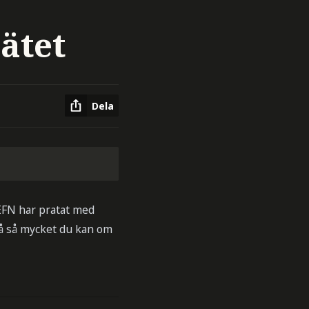
ätet
Dela
 EFN har pratat med
på så mycket du kan om