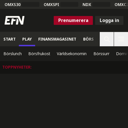
OMXS30
OMXSPI
NDX
OMXC
Prenumerera
Logga in
START
PLAY
FINANSMAGASINET
BÖRS
VETENSKAP
Börslunch
Börsfrukost
Världsekonomin
Börssurr
Domin
TOPPNYHETER
: