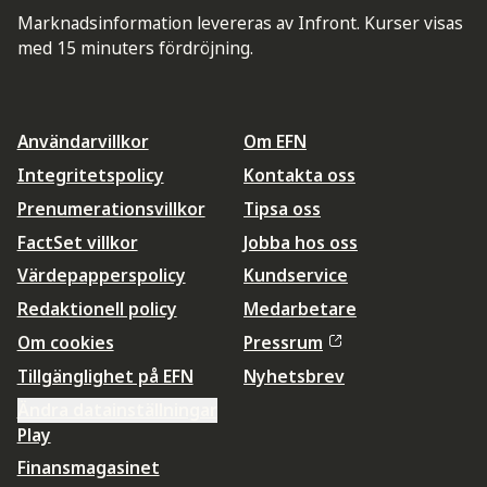
Marknadsinformation levereras av Infront. Kurser visas
med 15 minuters fördröjning.
Användarvillkor
Om EFN
Integritetspolicy
Kontakta oss
Prenumerationsvillkor
Tipsa oss
FactSet villkor
Jobba hos oss
Värdepapperspolicy
Kundservice
Redaktionell policy
Medarbetare
Om cookies
Pressrum
Tillgänglighet på EFN
Nyhetsbrev
Ändra datainställningar
Play
Finansmagasinet