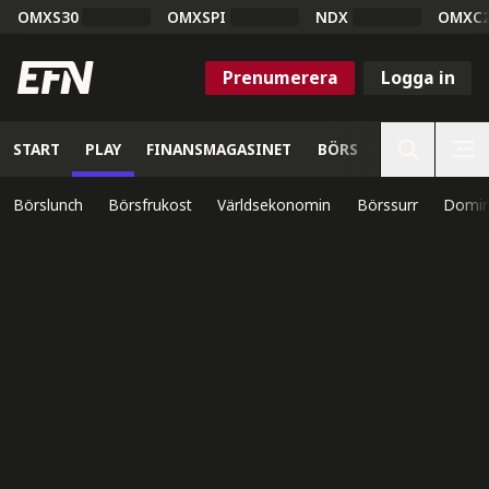
OMXS30
OMXSPI
NDX
OMXC
Prenumerera
Logga in
START
PLAY
FINANSMAGASINET
BÖRS
VETENSKAP
Börslunch
Börsfrukost
Världsekonomin
Börssurr
Domin