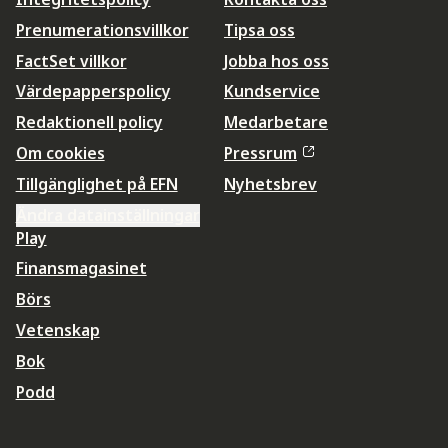
Prenumerationsvillkor
Tipsa oss
FactSet villkor
Jobba hos oss
Värdepapperspolicy
Kundservice
Redaktionell policy
Medarbetare
Om cookies
Pressrum
Tillgänglighet på EFN
Nyhetsbrev
Ändra datainställningar
Play
Finansmagasinet
Börs
Vetenskap
Bok
Podd