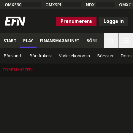
OMXS30
OMXSPI
NDX
OMXC
Prenumerera
Logga in
START
PLAY
FINANSMAGASINET
BÖRS
VETENSKAP
Börslunch
Börsfrukost
Världsekonomin
Börssurr
Domin
TOPPNYHETER
: