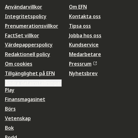
Användarvillkor
Om EFN
Integritetspolicy
Kontakta oss
Prenumerationsvillkor
Tipsa oss
FactSet villkor
Jobba hos oss
Värdepapperspolicy
Kundservice
Redaktionell policy
Medarbetare
Om cookies
Pressrum
Tillgänglighet på EFN
Nyhetsbrev
Ändra datainställningar
Play
Finansmagasinet
Börs
Vetenskap
Bok
Podd