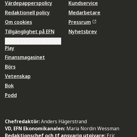
Värdepapperspolicy
Kundservice
Redaktionell policy
Medarbetare
Om cookies
Pressrum
Tillgänglighet på EFN
Nyhetsbrev
Ändra datainställningar
Play
Finansmagasinet
Börs
Vetenskap
Bok
Podd
Chefredaktör:
Anders Hägerstrand
VD, EFN Ekonomikanalen:
Maria Nordin Wessman
Redaktionschef och tf ansvarig utgivare:
Eric