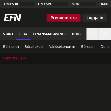
OMXS30
OMXSPI
NDX
OMXC
Prenumerera
Logga in
START
PLAY
FINANSMAGASINET
BÖRS
VETENSKAP
Börslunch
Börsfrukost
Världsekonomin
Börssurr
Domin
TOPPNYHETER
: