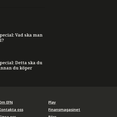
ecial: Vad ska man
l?
ecial: Detta ska du
innan du köper
Om EFN
Play
Kontakta oss
Finansmagasinet
Tipsa oss
Börs