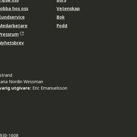
Jobba hos oss
Vetenskap
Kundservice
Bok
Medarbetare
Podd
Pressrum
Nyhetsbrev
strand
aria Nordin Wessman
arig utgivare:
Eric Emanuelsson
930-1608