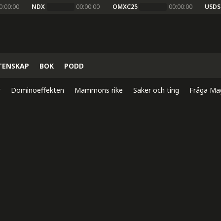
0:00:00
NDX
00:00:00
OMXC25
00:00:00
USDS
TENSKAP
BOK
PODD
r
Dominoeffekten
Mammons rike
Saker och ting
Fråga Ma