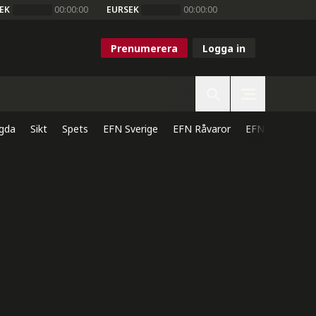
EK
00:00:00
EURSEK
00:00:00
Prenumerera
Logga in
gda
Sikt
Spets
EFN Sverige
EFN Råvaror
EFN Direkt