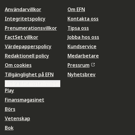
Användarvillkor
Om EFN
Integritetspolicy
Kontakta oss
Prenumerationsvillkor
Tipsa oss
FactSet villkor
Jobba hos oss
Värdepapperspolicy
Kundservice
Redaktionell policy
Medarbetare
Om cookies
Pressrum
Tillgänglighet på EFN
Nyhetsbrev
Ändra datainställningar
Play
Finansmagasinet
Börs
Vetenskap
Bok