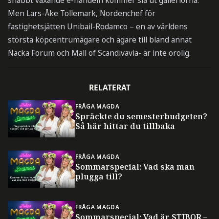
snabbt växande e-handeln kommer slå ut galleriorna.
Men Lars-Åke Tollemark, Nordenchef för
fastighetsjätten Unibail-Rodamco – en av världens
största köpcentrumägare och ägare till bland annat
Nacka Forum och Mall of Scandivavia- är inte orolig.
RELATERAT
FRÅGA MAGDA
Spräckte du semesterbudgeten?
Så här hittar du tillbaka
FRÅGA MAGDA
Sommarspecial: Vad ska man
plugga till?
FRÅGA MAGDA
Sommarspecial: Vad är STIBOR –