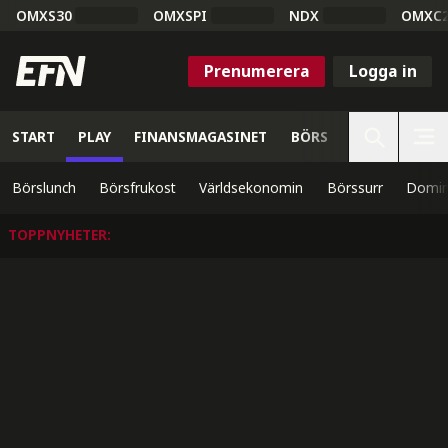
OMXS30
OMXSPI
NDX
OMXC
Prenumerera
Logga in
START
PLAY
FINANSMAGASINET
BÖRS
VETENSKAP
Börslunch
Börsfrukost
Världsekonomin
Börssurr
Domin
TOPPNYHETER
: