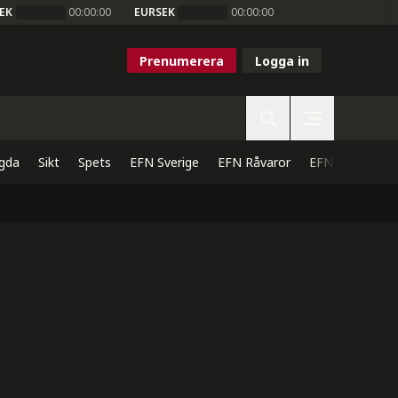
EK
00:00:00
EURSEK
00:00:00
Prenumerera
Logga in
gda
Sikt
Spets
EFN Sverige
EFN Råvaror
EFN Direkt