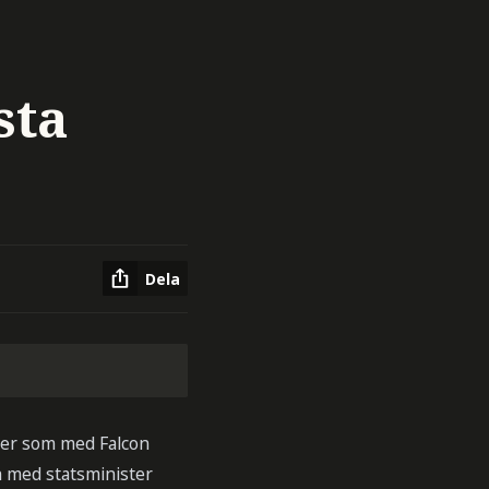
sta
Dela
ler som med Falcon
ch med statsminister