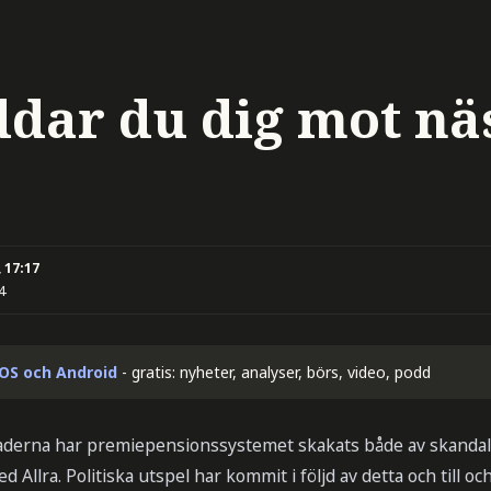
ddar du dig mot nä
 17:17
4
iOS och Android
- gratis: nyheter, analyser, börs, video, podd
derna har premiepensionssystemet skakats både av skanda
 Allra. Politiska utspel har kommit i följd av detta och till o