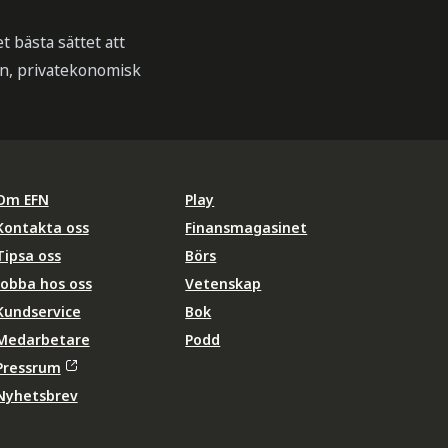
t bästa sättet att
on, privatekonomisk
Om EFN
Play
Kontakta oss
Finansmagasinet
Tipsa oss
Börs
Jobba hos oss
Vetenskap
Kundservice
Bok
Medarbetare
Podd
Pressrum
Nyhetsbrev