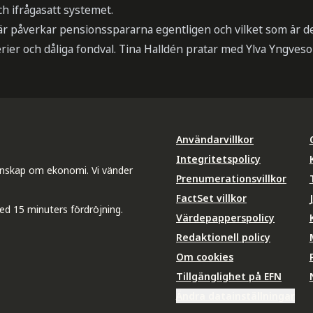
ch ifrågasatt systemet.
här påverkar pensionsspararna egentligen och vilket som är de
rier och dåliga fondval. Tina Halldén pratar med Ylva Yngves
Användarvillkor
Integritetspolicy
unskap om ekonomi. Vi vänder
Prenumerationsvillkor
FactSet villkor
ed 15 minuters fördröjning.
Värdepapperspolicy
Redaktionell policy
Om cookies
Tillgänglighet på EFN
Ändra datainställningar