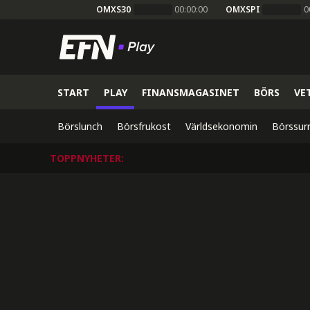
OMXS30
00:00:00
OMXSPI
0
START
PLAY
FINANSMAGASINET
BÖRS
VE
Börslunch
Börsfrukost
Världsekonomin
Börssur
TOPPNYHETER
: