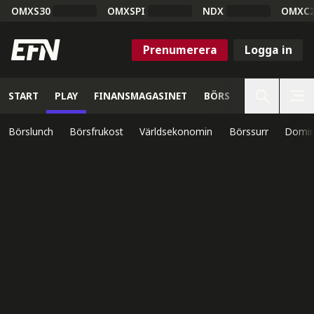
OMXS30
OMXSPI
NDX
OMXC
Prenumerera
Logga in
START
PLAY
FINANSMAGASINET
BÖRS
VETENSKAP
Börslunch
Börsfrukost
Världsekonomin
Börssurr
Domin