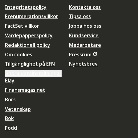
Integritetspolicy
Kontakta oss
Prenumerationsvillkor
Tipsa oss
FactSet villkor
Jobba hos oss
Värdepapperspolicy
Kundservice
Redaktionell policy
Medarbetare
Om cookies
Pressrum
Tillgänglighet på EFN
Nyhetsbrev
Ändra datainställningar
Play
Finansmagasinet
Börs
Vetenskap
Bok
Podd