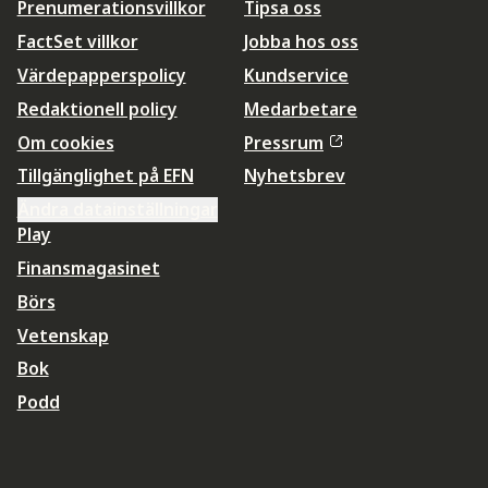
Prenumerationsvillkor
Tipsa oss
FactSet villkor
Jobba hos oss
Värdepapperspolicy
Kundservice
Redaktionell policy
Medarbetare
Om cookies
Pressrum
Tillgänglighet på EFN
Nyhetsbrev
Ändra datainställningar
Play
Finansmagasinet
Börs
Vetenskap
Bok
Podd