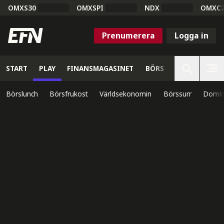
OMXS30
OMXSPI
NDX
OMXC
Prenumerera
Logga in
START
PLAY
FINANSMAGASINET
BÖRS
VETENSKAP
Börslunch
Börsfrukost
Världsekonomin
Börssurr
Domin