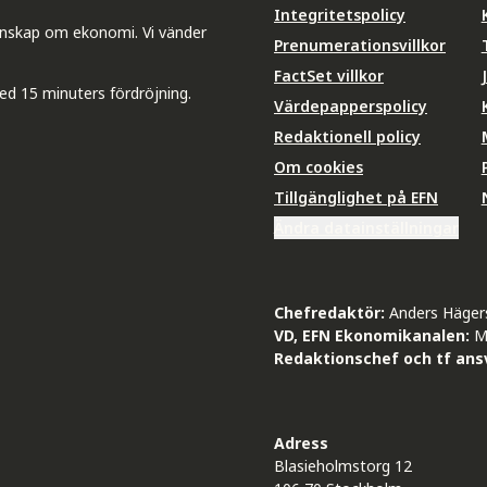
Integritetspolicy
unskap om ekonomi. Vi vänder
Prenumerationsvillkor
FactSet villkor
ed 15 minuters fördröjning.
Värdepapperspolicy
Redaktionell policy
Om cookies
Tillgänglighet på EFN
Ändra datainställningar
Chefredaktör:
Anders Häger
VD, EFN Ekonomikanalen:
M
Redaktionschef och tf ansv
Adress
Blasieholmstorg 12