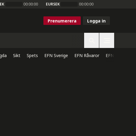
EK
00:00:00
EURSEK
00:00:00
Prenumerera
Logga in
gda
Sikt
Spets
EFN Sverige
EFN Råvaror
EFN Direkt