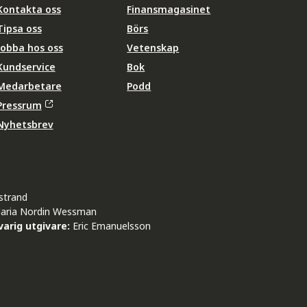
Kontakta oss
Finansmagasinet
Tipsa oss
Börs
Jobba hos oss
Vetenskap
Kundservice
Bok
Medarbetare
Podd
Pressrum
Nyhetsbrev
strand
aria Nordin Wessman
arig utgivare:
Eric Emanuelsson