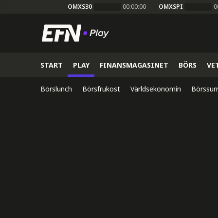
OMXS30
00:00:00
OMXSPI
0
START
PLAY
FINANSMAGASINET
BÖRS
VE
Börslunch
Börsfrukost
Världsekonomin
Börssur